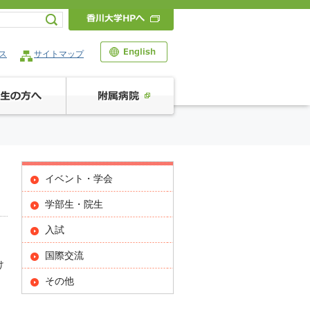
ス
サイトマップ
イベント・学会
学部生・院生
入試
国際交流
け
その他