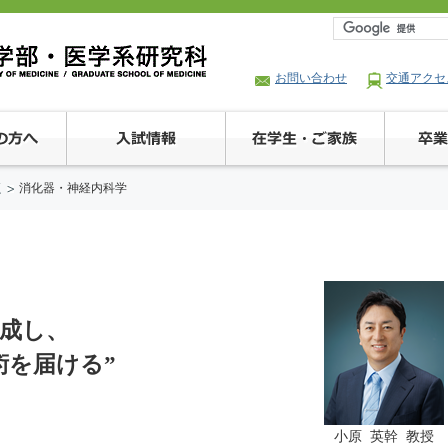
お問い合わせ
交通アクセ
座
消化器・神経内科学
育成し、
術を届ける”
小原 英幹 教授