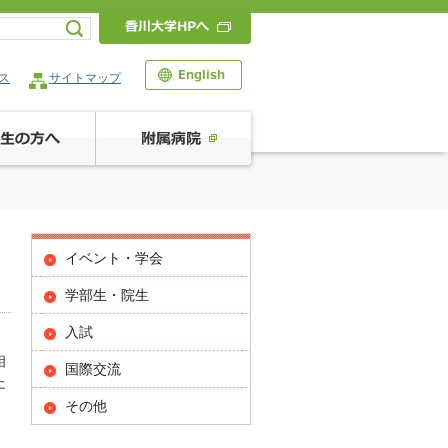
ス
サイトマップ
イベント・学会
学部生・院生
入試
相
国際交流
た
その他