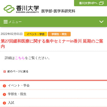
メニュー
2022年02月01日
第27回緩和医療に関する集中セミナーin香川 延期のご案
内
詳細は
こちら
をご覧ください。
イベント・学会
学部生・院生
入試