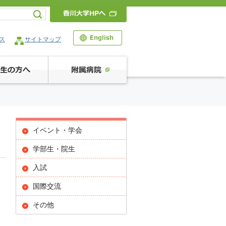
ス
サイトマップ
イベント・学会
学部生・院生
入試
国際交流
その他