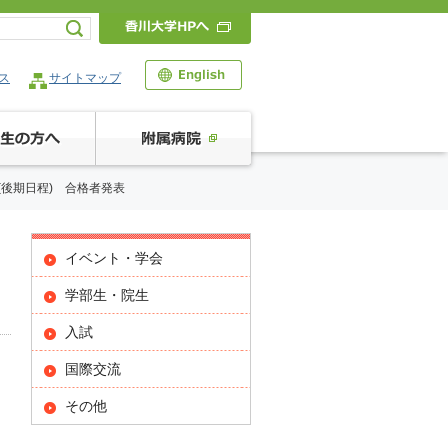
ス
サイトマップ
(後期日程) 合格者発表
イベント・学会
学部生・院生
入試
国際交流
その他