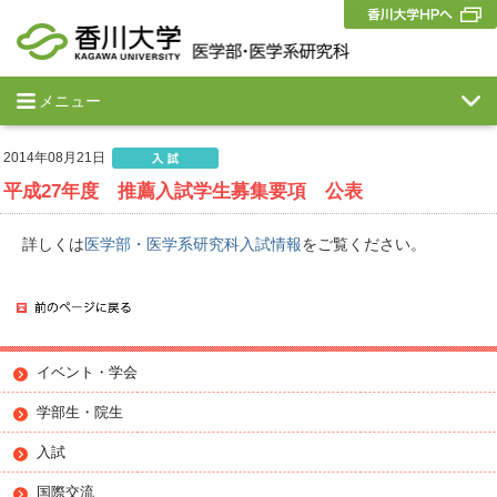
メニュー
2014年08月21日
平成27年度 推薦入試学生募集要項 公表
詳しくは
医学部・医学系研究科入試情報
をご覧ください。
イベント・学会
学部生・院生
入試
国際交流