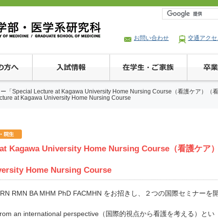
お問い合わせ
交通アクセ
Special Lecture at Kagawa University Home Nursing Course（看護
cture at Kagawa University Home Nursing Course
t Kagawa University Home Nursing Course（看護ケア
versity Home Nursing Course
e RN RMN BA MHM PhD FACMHN をお招きし、２つの国際セミナーを
 from an international perspective（国際的視点から看護を考える）とい