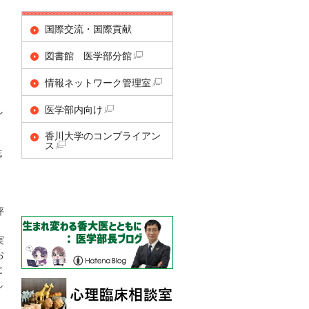
国際交流・国際貢献
図書館 医学部分館
情報ネットワーク管理室
し
医学部内向け
香川大学のコンプライアン
ス
誌
評
実
お
と
し