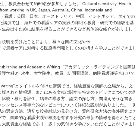
せて約60名が参加しました。”Cultural sensitivity. Health
from working in UK, Japan, Australia, China, Indonesia and
界の保健・看護：英国、日本、オーストラリア、中国、インドネシア、タイでの
けた講演では、海外での看護ケアの実践の詳細や教育・研究での経験を基
を生み出すために結果を得ることができるなど具体的な紹介がありまし
な説明を受けたことにより、様々な国の文化や伝
えで患者ケアに対峙する医療専門職としての心構えを学ぶことができま
al Publishing and Academic Writing（アカデミック・ライティングと国際
看護学科3年次生、大学院生、教員、訪問看護師、病院看護師等合わせて
and academic writing”とタイトルを付けた講演では、経験豊富な講師の立場から、文
出版された情報源、またはある文献に関する特定のトピックについての
、比較・検討を評価、結果の導き方、論文の探し方、間違えそうな書き
タシンセシス等専門的なレビューについて詳細な説明がありました。 
誌の選定方法、適切な投稿雑誌の見分け方、質的研究方法の海外研究に
グで、国際的な看護実践や根拠を有する研究の最新の情報を得られたこ
も大変貴重な経験であり、多くの気付きや学びをいただくことができま