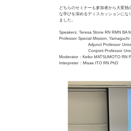
どちらのセミナーも参加者から大変熱
な学びを深めるディスカッションにな
ました。
Speakers: Teresa Stone RN RMN B
Professor Special Mission, Yamaguchi 
Adjunct Professor Universit
Conjoint Professor Universit
Moderator：Keiko MATSUMOTO RN Ph
Interpreter：Misae ITO RN PhD Pr