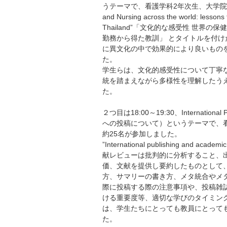
うテーマで、看護学科2年次生、大学院生、教員合わ
and Nursing across the world: lessons 
Thailand”「文化的な感受性 世
勤務から得た教訓」 とタイトルを付
に異文化の中で効果的により良いもの
た。
学生らは、文化的感受性について丁寧
統を踏まえながら多様性を理解したう
た。
２つ目は18:00～19:30、Internation
への投稿について）というテーマで、
約25名が参加しました。
”International publishing 
献レビューは批判的に分析すること、
価、文献を提供し要約したものとして
方、サマリーの書き方、メタ統合やメ
際に投稿する際の注意事項や、投稿雑
ける重要度等、適切な学びのタイミン
は、学生たちにとっても教員にとって
た。