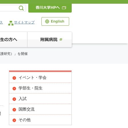
ス
サイトマップ
ケア）（看護研究）」を開催
イベント・学会
）
学部生・院生
入試
国際交流
開
その他