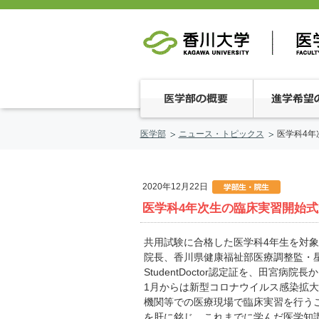
医学部
ニュース・トピックス
医学科4年
2020年12月22日
医学科4年次生の臨床実習開始
共用試験に合格した医学科4年生を対
院長、香川県健康福祉部医療調整監・
StudentDoctor認定証を、田
1月からは新型コロナウイルス感染拡大防止
機関等での医療現場で臨床実習を行う
を肝に銘じ、これまでに学んだ医学知