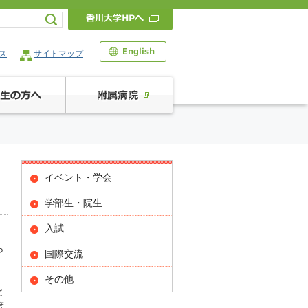
ス
サイトマップ
イベント・学会
学部生・院生
入試
ら
国際交流
その他
と
度