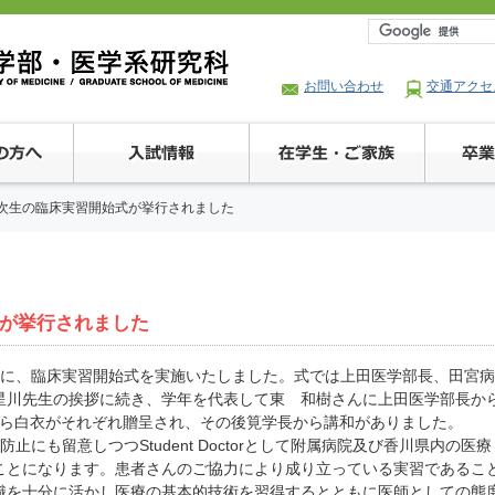
お問い合わせ
交通アクセ
次生の臨床実習開始式が挙行されました
式が挙行されました
象に、臨床実習開始式を実施いたしました。式では上田医学部長、田宮病
星川先生の挨拶に続き、学年を代表して東 和樹さんに上田医学部長か
宮病院長から白衣がそれぞれ贈呈され、その後筧学長から講和がありました。
にも留意しつつStudent Doctorとして附属病院及び香川県内の医療
ことになります。患者さんのご協力により成り立っている実習であるこ
識を十分に活かし医療の基本的技術を習得するとともに医師としての態