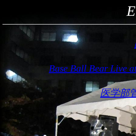
E
Base Ball Bear 
医学部