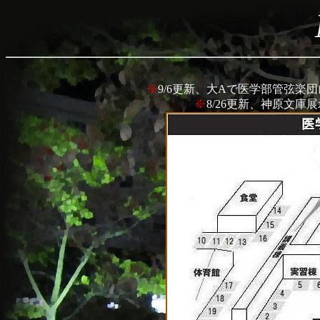
※
9/6更新、大Aで医学部管弦楽
※
8/26更新、神原文庫