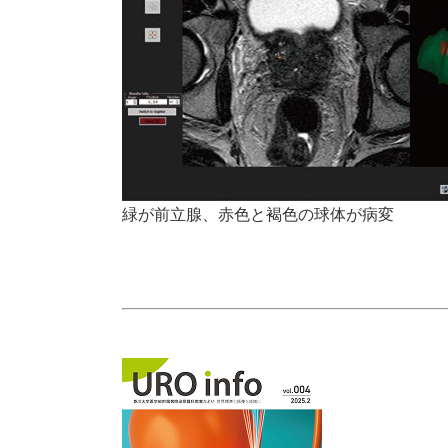
緑が前立腺、赤色と褐色の球体が病変