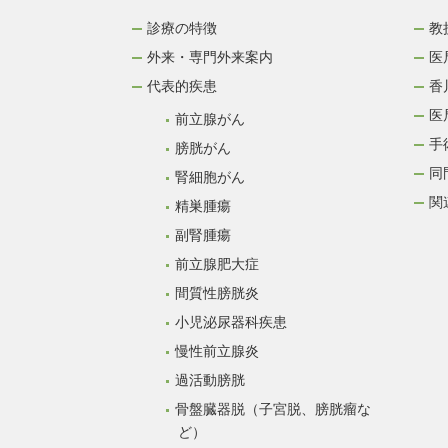
診療の特徴
教
外来・専門外来案内
医
代表的疾患
香
医
前立腺がん
手
膀胱がん
同
腎細胞がん
関
精巣腫瘍
副腎腫瘍
前立腺肥大症
間質性膀胱炎
小児泌尿器科疾患
慢性前立腺炎
過活動膀胱
骨盤臓器脱（子宮脱、膀胱瘤な
ど）