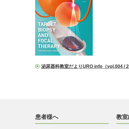
泌尿器科教室だよりURO info（vol.004 / 
患者様へ
教室