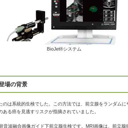
BioJet®システム
検登場の背景
たのは系統的生検でした。この方法では、前立腺をランダムに
のある癌を見逃すリスクが指摘されていました。
-超音波融合画像ガイド下前立腺生検です。MRI画像は、前立