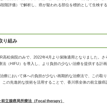
DS（5段階評価）で解析し、癌が疑われる部位を標的として生検
取り組み
R高松病院のみで、2022年4月より保険適用となりました。さ
療法（HIFU）を導入し、より負担の少ない治療を提供する計
標的治療において体への負担が少ない画期的な治療法で、この取
、この先進的な技術を活用することで、香川県全体の前立腺癌
腺癌局所療法（Focal therapy）