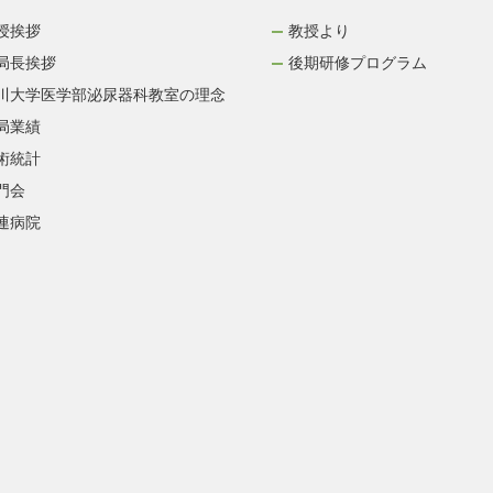
授挨拶
教授より
局長挨拶
後期研修プログラム
川大学医学部泌尿器科教室の理念
局業績
術統計
門会
連病院