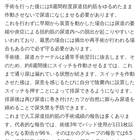
手術を行った後には6週間程度尿道括約筋をゆるめたまま
作動させないで尿道になじませる必要があります。
これを行わずに早期から装置を動かした場合には尿道の萎
縮や炎症による括約筋の尿道内への脱出が起こりやすいと
いわれており、最悪の場合には摘出や再手術が行われる場
合もあるので必ず守る必要があります。
手術後、尿道カテーテルは通常手術翌日に抜去します。そ
のため、約6週間後にスイッチを作動させるまでは、これ
まで通り尿は漏れている状態が続きます。スイッチを作動
させた後は、尿意を感じるたびに自分で陰嚢内に設置した
スイッチを押すことによって排尿できるようになります。
排尿後は再び尿道に巻き付けたカフが自然に膨らみ尿道を
締めることで尿失禁を予防できます。
これまで人工尿道括約筋の手術成績の報告は多くありま
す。代表的な報告では、術後3年でパッド使用が1日1枚以
内となる割合が96％、そのほかのグループの報告では6.5