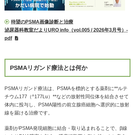
待望のPSMA画像診断と治療
泌尿器科教室だよりURO info（vol.005 / 2026年3月号）-
pdf
PSMAリガンド療法とは何か
PSMAリガンド療法は、PSMAを標的とする薬剤に**ルテ
チウム177（^177Lu）**などの放射性同位体を結合させて
体内に投与し、PSMA陽性の前立腺癌細胞へ選択的に放射
線を届ける治療です。
薬剤がPSMA発現細胞に結合・取り込まれることで、β線